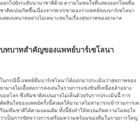
ออกไปยังระดับนานาชาติด้วย ความไม่พอใจที่แสดงออกโดยทีม
ชาติสเปนเกิดขึ้นเนื่องจากพวกเขามองว่าแพทย์ของบาร์เซโลนา
แสดงบทบาทอย่างไม่เหมาะสมในเรื่องสุขภาพของยามาล
บทบาทสำคัญของแพทย์บาร์เซโลนา
ในกรณีนี้ แพทย์ทีมบาร์เซโลนาได้ออกมาประเมินว่าสุขภาพของ
ยามาลไม่เอื้อต่อการลงเล่นในรายการแข่งขันที่เหนื่อยล้าอย่าง
บอลโลก ซึ่งทีมชาติสเปนอาจไม่เห็นด้วยกับการประเมินนี้ การ
ตัดสินใจของแพทย์ครั้งนี้ส่งผลให้ยามาลไม่สามารถเข้าร่วมการเต
รียมทีมชาติได้ตามแผนเดิม ทั้งนี้ยังทำให้สเปนเกิดความไม่พอใจ
ว่าเป็นการขัดขวางการเตรียมความพร้อมของทีมในรายการใหญ่