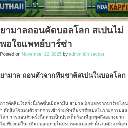
ยามาลถอนคัดบอลโลก สเปนไม่
พอใจแพทย์บาร์ซ่า
Posted on
November 12, 2025
by
adminn8n seobot
ยามาล ถอนตัวจากทีมชาติสเปนในบอลโลก
การตัดสินใจครั้งนี้เกิดขึ้นเมื่อลามีน ยามาล นักบอลจากบาร์เซโลน
า ตัดสินใจถอนตัวจากการเข้าร่วมทัพทีมชาติสเปนในรายการบอล
โลก การถอนตัวครั้งนี้กลายเป็นประเด็นร้อนที่ถูกพูดถึงอย่างมาก
ไม่เพียงแค่ในเวทีฟุตบอลภายในประเทศสเปนเท่านั้น แต่ยังสะท้อน