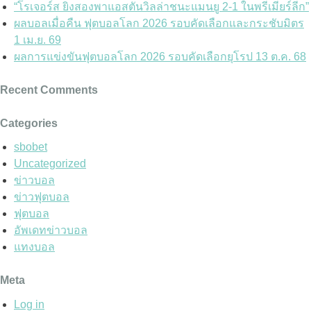
“โรเจอร์ส ยิงสองพาแอสตันวิลล่าชนะแมนยู 2-1 ในพรีเมียร์ลีก”
ผลบอลเมื่อคืน ฟุตบอลโลก 2026 รอบคัดเลือกและกระชับมิตร
1 เม.ย. 69
ผลการแข่งขันฟุตบอลโลก 2026 รอบคัดเลือกยุโรป 13 ต.ค. 68
Recent Comments
Categories
sbobet
Uncategorized
ข่าวบอล
ข่าวฟุตบอล
ฟุตบอล
อัพเดทข่าวบอล
แทงบอล
Meta
Log in