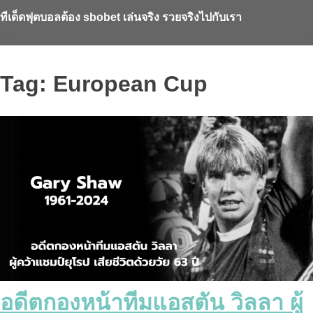
Skip
ทีเด็ดฟุตบอลต้อง sbobet เล่นจริง รวยจริงไปกับเรา
to
content
Tag:
European Cup
อดีตกองหน้าทีมแอสตัน วิลลา ผู้