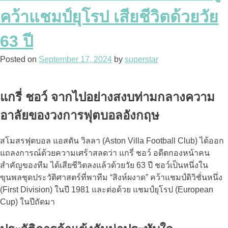
คว้าแชมป์ยุโรป เสียชีวิตด้วยวัย
63 ปี
Posted on
September 17, 2024
by
superstar
แกรี่ ชอว์ จากไปอย่างสงบท่ามกลางความ
อาลัยของวงการฟุตบอลอังกฤษ
สโมสรฟุตบอล แอสตัน วิลลา (Aston Villa Football Club) ได้ออก
แถลงการณ์ด้วยความเศร้าสลดว่า แกรี่ ชอว์ อดีตกองหน้าคน
สำคัญของทีม ได้เสียชีวิตลงแล้วด้วยวัย 63 ปี ชอว์เป็นหนึ่งใน
ขุนพลชุดประวัติศาสตร์ที่พาทีม “สิงห์ผงาด” คว้าแชมป์ดิวิชั่นหนึ่ง
(First Division) ในปี 1981 และต่อด้วย แชมป์ยุโรป (European
Cup) ในปีถัดมา