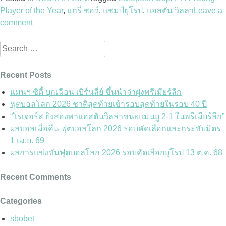
Player of the Year
,
แกรี่ ชอว์
,
แชมป์ยุโรป
,
แอสตัน วิลลา
Leave a
comment
Search
for:
Recent Posts
แมนฯ ซิตี้ บุกเฉือน เบิร์นลี่ย์ ขึ้นนำจ่าฝูงพรีเมียร์ลีก
ฟุตบอลโลก 2026 ชาติสุดท้ายเข้ารอบสุดท้ายในรอบ 40 ปี
“โรเจอร์ส ยิงสองพาแอสตันวิลล่าชนะแมนยู 2-1 ในพรีเมียร์ลีก”
ผลบอลเมื่อคืน ฟุตบอลโลก 2026 รอบคัดเลือกและกระชับมิตร
1 เม.ย. 69
ผลการแข่งขันฟุตบอลโลก 2026 รอบคัดเลือกยุโรป 13 ต.ค. 68
Recent Comments
Categories
sbobet