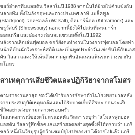
ชอว์อำลาทีมแอสตัน วิลลาในปี 1988 จากนั้นได้ย้ายไปค้าแข้งกับ
หลายทีม ทั้งในอังกฤษและต่างประเทศ อาทิ แบล็คพูล
(Blackpool), วอลซอลล์ (Walsall), คิลมาร์น็อค (Kilmarnock) และ
ชรูว์สบรี (Shrewsbury) นอกจากนี้ยังได้ไปเล่นที่เดนมาร์ก
ออสเตรีย และฮ่องกง ก่อนจะแขวนสตั๊ดในปี 1992
หลังจากเลิกเล่นฟุตบอล ชอว์ยังคงทำงานในวงการฟุตบอล โดยทำ
หน้าที่เป็นนักวิเคราะห์สถิติ และเป็นทูตประจำวันแข่งขันให้กับแอส
ตัน วิลลา แสดงให้เห็นถึงความผูกพันอันแน่นแฟ้นระหว่างเขากับ
สโมสร
สาเหตุการเสียชีวิตและปฏิกิริยาจากสโมสร
ตามรายงานล่าสุด ชอว์ได้เข้ารับการรักษาตัวในโรงพยาบาลหลัง
จากประสบอุบัติเหตุหกล้มและได้รับบาดเจ็บที่ศีรษะ ก่อนจะเสีย
ชีวิตอย่างสงบท่ามกลางครอบครัว
ในแถลงการณ์ของสโมสรแอสตัน วิลลา ระบุว่า “สโมสรฟุตบอล
แอสตัน วิลลารู้สึกช็อคและเศร้าสลดอย่างสุดซึ้งที่ได้ทราบว่า แกรี่
ชอว์ หนึ่งในวีรบุรุษผู้คว้าแชมป์ยุโรปของเรา ได้จากไปแล้ว แกรี่